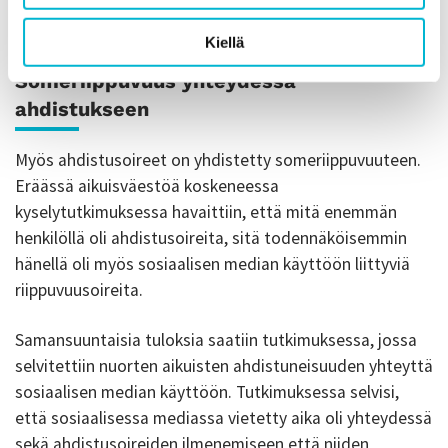
Kiellä
Someriippuvuus yhteydessä
ahdistukseen
Myös ahdistusoireet on yhdistetty someriippuvuuteen.
Eräässä aikuisväestöä koskeneessa
kyselytutkimuksessa havaittiin, että mitä enemmän
henkilöllä oli ahdistusoireita, sitä todennäköisemmin
hänellä oli myös sosiaalisen median käyttöön liittyviä
riippuvuusoireita.
Samansuuntaisia tuloksia saatiin tutkimuksessa, jossa
selvitettiin nuorten aikuisten ahdistuneisuuden yhteyttä
sosiaalisen median käyttöön. Tutkimuksessa selvisi,
että sosiaalisessa mediassa vietetty aika oli yhteydessä
sekä ahdistusoireiden ilmenemiseen että niiden