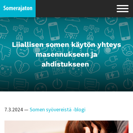
Liiallisen somen käytön yhteys
masennukseen ja
ahdistukseen
7.3.2024
—
Somen syövereistä -blogi