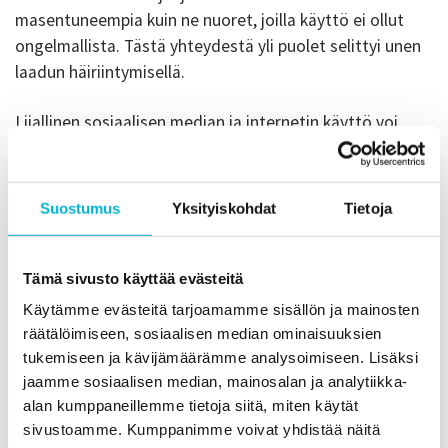
masentuneempia kuin ne nuoret, joilla käyttö ei ollut
ongelmallista. Tästä yhteydestä yli puolet selittyi unen
laadun häiriintymisellä.
Liiallinen sosiaalisen median ja internetin käyttö voi
liittyä korkeampaan itsemurhariskiin. Tätä tarkasteltiin
systemaattisessa tutkimuskatsauksessa, joka kattoi
yhdeksän laajaan otokseen perustuvaa tutkimusta.
Suostumus
Yksityiskohdat
Tietoja
Useissa näistä tutkimuksista havaittiin yhteys internetin
runsaan käytön ja itsetuhoisten ajatusten välillä.
Eräässä tutkimuksessa, joka keskittyi suoraan
Tämä sivusto käyttää evästeitä
sosiaalisen median käyttöön, osallistujat raportoivat
Käytämme evästeitä tarjoamamme sisällön ja mainosten
enemmän mielenterveyden haasteita ja kokivat
räätälöimiseen, sosiaalisen median ominaisuuksien
todennäköisemmin olevansa tarvitsemiensa
tukemiseen ja kävijämäärämme analysoimiseen. Lisäksi
mielenterveyspalveluiden ulkopuolella.
jaamme sosiaalisen median, mainosalan ja analytiikka-
alan kumppaneillemme tietoja siitä, miten käytät
Someriippuvuuden yhteys masennukseen on osoitettu
sivustoamme. Kumppanimme voivat yhdistää näitä