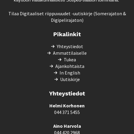
käyttöön valtakunnallisesti
Sosped-säätiön
toimintana.
Tilaa Digitaaliset riippuvuudet -uutiskirje (Somerajaton &
Digipelirajaton)
Pikalinkit
Yhteystiedot
Ammattilaiselle
Tukea
Ajankohtaista
In English
Uutiskirje
Yhteystiedot
Helmi Korhonen
044 371 5455
Aino Harvola
044 420 2968