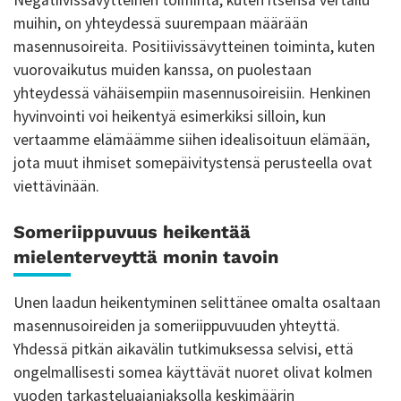
muihin, on yhteydessä suurempaan määrään
masennusoireita. Positiivissävytteinen toiminta, kuten
vuorovaikutus muiden kanssa, on puolestaan
yhteydessä vähäisempiin masennusoireisiin. Henkinen
hyvinvointi voi heikentyä esimerkiksi silloin, kun
vertaamme elämäämme siihen idealisoituun elämään,
jota muut ihmiset somepäivitystensä perusteella ovat
viettävinään.
Someriippuvuus heikentää
mielenterveyttä monin tavoin
Unen laadun heikentyminen selittänee omalta osaltaan
masennusoireiden ja someriippuvuuden yhteyttä.
Yhdessä pitkän aikavälin tutkimuksessa selvisi, että
ongelmallisesti somea käyttävät nuoret olivat kolmen
vuoden tarkasteluajanjaksolla keskimäärin