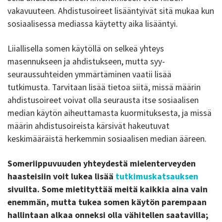
vakavuuteen. Ahdistusoireet lisääntyivät sitä mukaa kun
sosiaalisessa mediassa käytetty aika lisääntyi.
Liiallisella somen käytöllä on selkeä yhteys
masennukseen ja ahdistukseen, mutta syy-
seuraussuhteiden ymmärtäminen vaatii lisää
tutkimusta. Tarvitaan lisää tietoa siitä, missä määrin
ahdistusoireet voivat olla seurausta itse sosiaalisen
median käytön aiheuttamasta kuormituksesta, ja missä
määrin ahdistusoireista kärsivät hakeutuvat
keskimääräistä herkemmin sosiaalisen median ääreen.
Someriippuvuuden yhteydestä mielenterveyden
haasteisiin voit lukea lisää
tutkimuskatsauksen
sivuilta. Some mietityttää meitä kaikkia aina vain
enemmän, mutta tukea somen käytön parempaan
hallintaan alkaa onneksi olla vähitellen saatavilla;