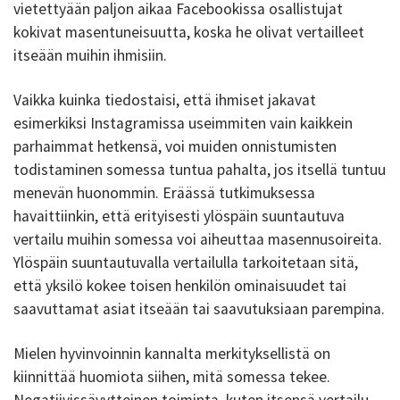
vietettyään paljon aikaa Facebookissa osallistujat
kokivat masentuneisuutta, koska he olivat vertailleet
itseään muihin ihmisiin.
Vaikka kuinka tiedostaisi, että ihmiset jakavat
esimerkiksi Instagramissa useimmiten vain kaikkein
parhaimmat hetkensä, voi muiden onnistumisten
todistaminen somessa tuntua pahalta, jos itsellä tuntuu
menevän huonommin. Eräässä tutkimuksessa
havaittiinkin, että erityisesti ylöspäin suuntautuva
vertailu muihin somessa voi aiheuttaa masennusoireita.
Ylöspäin suuntautuvalla vertailulla tarkoitetaan sitä,
että yksilö kokee toisen henkilön ominaisuudet tai
saavuttamat asiat itseään tai saavutuksiaan parempina.
Mielen hyvinvoinnin kannalta merkityksellistä on
kiinnittää huomiota siihen, mitä somessa tekee.
Negatiivissävytteinen toiminta, kuten itsensä vertailu