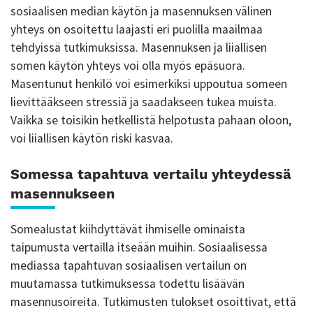
sosiaalisen median käytön ja masennuksen välinen
yhteys on osoitettu laajasti eri puolilla maailmaa
tehdyissä tutkimuksissa. Masennuksen ja liiallisen
somen käytön yhteys voi olla myös epäsuora.
Masentunut henkilö voi esimerkiksi uppoutua someen
lievittääkseen stressiä ja saadakseen tukea muista.
Vaikka se toisikin hetkellistä helpotusta pahaan oloon,
voi liiallisen käytön riski kasvaa.
Somessa tapahtuva vertailu
yhteydessä
masennukseen
Somealustat kiihdyttävät ihmiselle ominaista
taipumusta vertailla itseään muihin. Sosiaalisessa
mediassa tapahtuvan sosiaalisen vertailun on
muutamassa tutkimuksessa todettu lisäävän
masennusoireita. Tutkimusten tulokset osoittivat, että