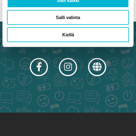
Salli kaikki
Salli valinta
Kiellä
Facebook
Instagram
Linkki
sivuston
ulkopuolelle