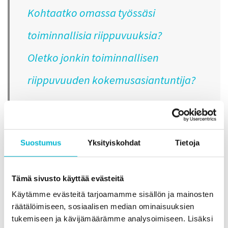
Kohtaatko omassa työssäsi
toiminnallisia riippuvuuksia?
Oletko jonkin toiminnallisen
riippuvuuden kokemusasiantuntija?
Tervetuloa mukaan ToRi-verkostoon!
Suostumus
Yksityiskohdat
Tietoja
Hae mukaan verkostoon tästä
Tämä sivusto käyttää evästeitä
Käytämme evästeitä tarjoamamme sisällön ja mainosten
Hakulomakkeen täytettyäsi sinut liitetään osaksi ToRin
räätälöimiseen, sosiaalisen median ominaisuuksien
Teams-keskustelua.
tukemiseen ja kävijämäärämme analysoimiseen. Lisäksi