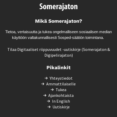
Mikä Somerajaton?
Tietoa, vertaisuutta ja tukea ongelmalliseen sosiaalisen median
käyttöön valtakunnallisesti
Sosped-säätiön
toimintana.
Tilaa Digitaaliset riippuvuudet -uutiskirje (Somerajaton &
Digipelirajaton)
Pikalinkit
Yhteystiedot
Ammattilaiselle
Tukea
Ajankohtaista
In English
Uutiskirje