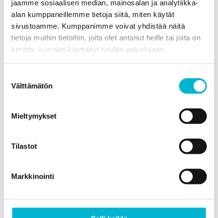
jaamme sosiaalisen median, mainosalan ja analytiikka-
alan kumppaneillemme tietoja siitä, miten käytät
sivustoamme. Kumppanimme voivat yhdistää näitä
Digipelirajaton ja Somerajaton ovat ToRi-verkoston
tietoja muihin tietoihin, joita olet antanut heille tai joita on
perustajajäseniä.
kerätty, kun olet käyttänyt heidän palvelujaan.
Sosped-säätiö ylläpitää ToRin Teams-kanavaa.
Suostumuksen
Välttämätön
valinta
Vuoden 2025 vastuuorganisaationa toimii Sosped-
säätiö.
Mieltymykset
Tilastot
Markkinointi